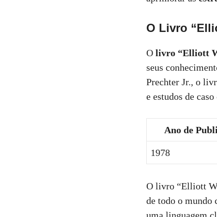
O Livro “Ell
O
livro “Elliott
seus conhecimento
Prechter Jr., o li
e estudos de caso
Ano de Publ
1978
O livro “Elliott 
de todo o mundo c
uma linguagem cla