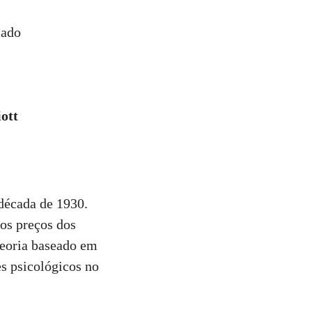
cado
iott
 década de 1930.
 os preços dos
teoria baseado em
s psicológicos no