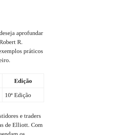
deseja aprofundar
 Robert R.
 exemplos práticos
eiro.
Edição
10ª Edição
tidores e traders
s de Elliott. Com
reendam os