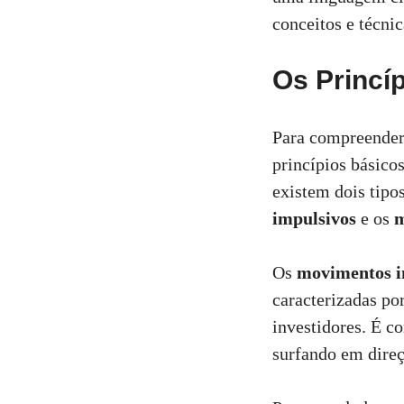
conceitos e técnic
Os Princíp
Para compreender
princípios básicos
existem dois tipo
impulsivos
e os
m
Os
movimentos i
caracterizadas p
investidores. É c
surfando em direç