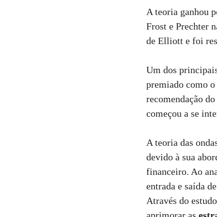
A teoria ganhou p
Frost e Prechter 
de Elliott e foi r
Um dos principais
premiado como o m
recomendação d
começou a se inte
A teoria das onda
devido à sua abo
financeiro. Ao an
entrada e saída d
Através do estudo 
aprimorar as
estr