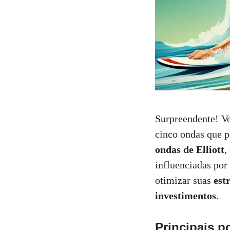
Surpreendente! Vo
cinco ondas que p
ondas de Elliott
,
influenciadas por
otimizar suas
est
investimentos
.
Principais p