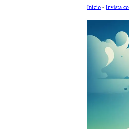
Início
-
Invista c