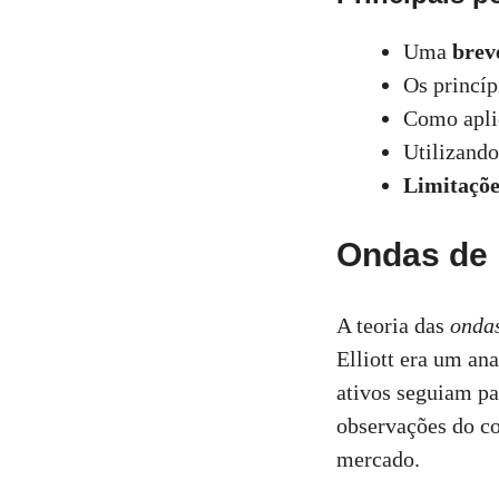
Uma
brev
Os princí
Como apli
Utilizando
Limitaçõe
Ondas de E
A teoria das
ondas
Elliott era um an
ativos seguiam pa
observações do co
mercado.