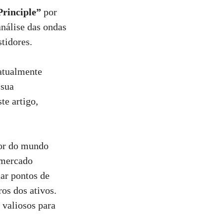
Principle”
por
análise das ondas
stidores.
 atualmente
 sua
te artigo,
edor do mundo
 mercado
car pontos de
os dos ativos.
s valiosos para