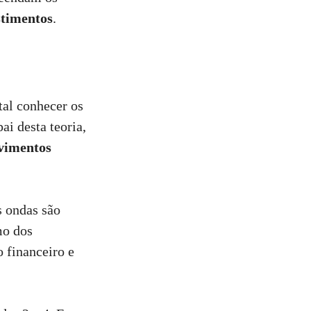
stimentos
.
al conhecer os
ai desta teoria,
vimentos
s ondas são
mo dos
 financeiro e