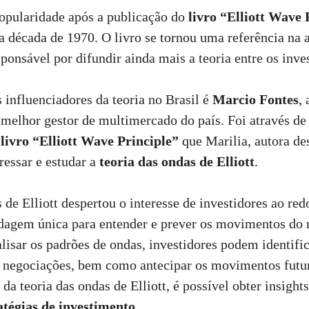
opularidade após a publicação do
livro “Elliott Wave 
na década de 1970. O livro se tornou uma referência na 
esponsável por difundir ainda mais a teoria entre os inve
 influenciadores da teoria no Brasil é
Marcio Fontes
,
elhor gestor de multimercado do país. Foi através de
o
livro “Elliott Wave Principle”
que Marilia, autora des
ressar e estudar a
teoria das ondas de Elliott
.
s de Elliott despertou o interesse de investidores ao r
rdagem única para entender e prever os movimentos do
alisar os padrões de ondas, investidores podem identifi
e negociações, bem como antecipar os movimentos futur
da teoria das ondas de Elliott, é possível obter insight
atégias de investimento
.