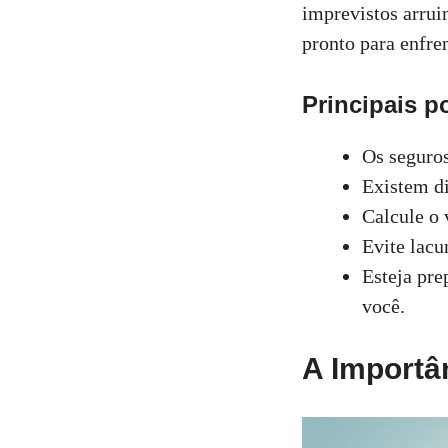
imprevistos arrui
pronto para enfren
Principais p
Os seguros
Existem di
Calcule o 
Evite lacu
Esteja pre
você.
A Importâ