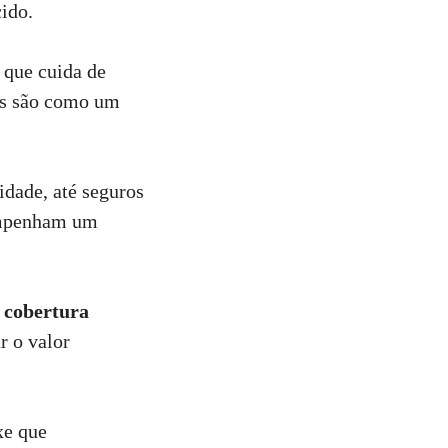
ido.
que cuida de
ros são como um
dade, até seguros
sempenham um
a
cobertura
r o valor
xe que