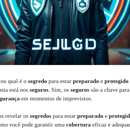
tou qual é o
segredo
para estar
preparado
e
protegido
osta está nos
seguros
. Sim, os
seguros
são a chave para
egurança
em momentos de imprevistos.
s revelar os
segredos
para estar
preparado
e
protegi
mo você pode garantir uma
cobertura
eficaz e adequa