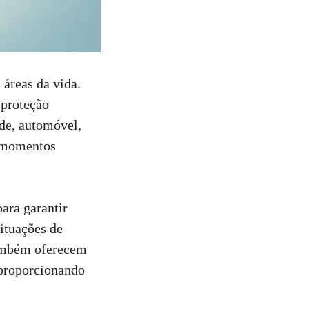
 áreas da vida.
 proteção
úde, automóvel,
m momentos
para garantir
ituações de
também oferecem
 proporcionando