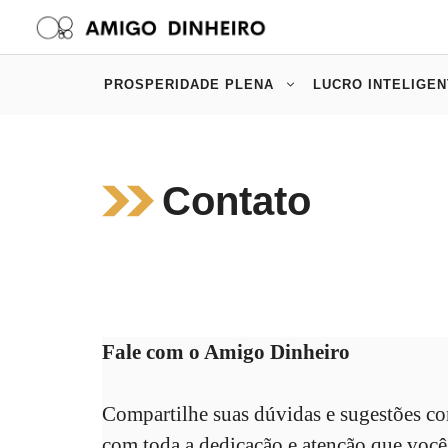
Pular
para
o
PROSPERIDADE PLENA
LUCRO INTELIGEN
conteúdo
Contato
Fale com o Amigo Dinheiro
Compartilhe suas dúvidas e sugestões co
com toda a dedicação e atenção que você