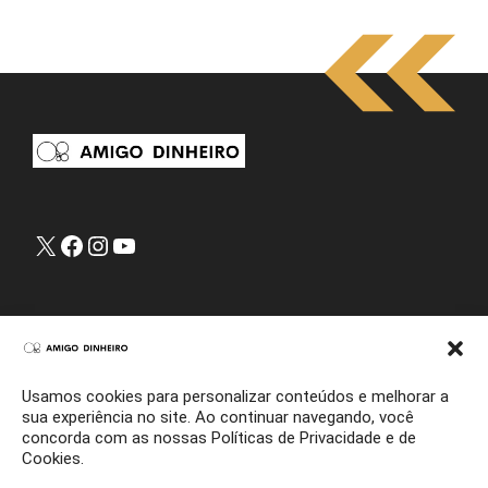
X
Facebook
Instagram
Youtube
Sobre Amigo Dinheiro
Pesquisa
Sitemap
Usamos cookies para personalizar conteúdos e melhorar a
Contato
sua experiência no site. Ao continuar navegando, você
Home
concorda com as nossas Políticas de Privacidade e de
Cookies.
Política de Privacidade