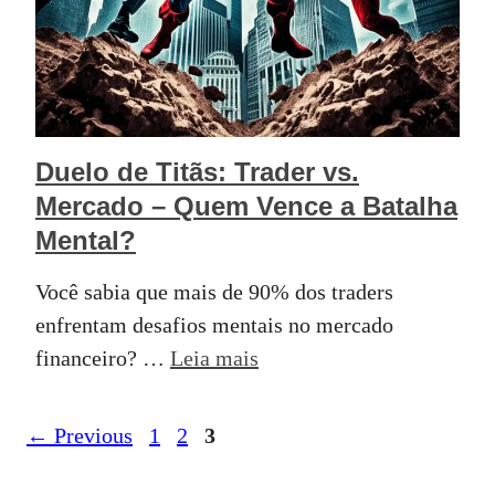
Duelo de Titãs: Trader vs.
Mercado – Quem Vence a Batalha
Mental?
Você sabia que mais de 90% dos traders
enfrentam desafios mentais no mercado
financeiro? …
Leia mais
Page
Page
Page
←
Previous
1
2
3